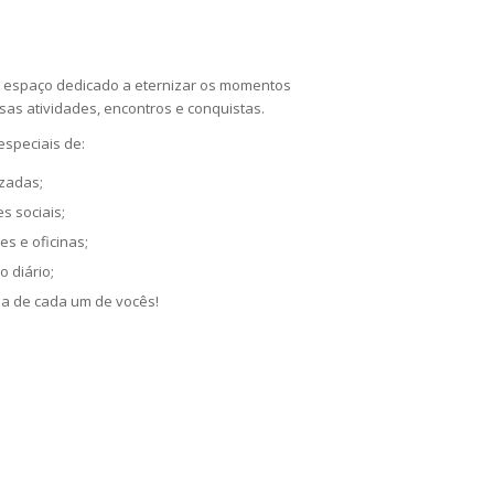
m espaço dedicado a eternizar os momentos
sas atividades, encontros e conquistas.
especiais de:
izadas;
s sociais;
es e oficinas;
 diário;
iosa de cada um de vocês!