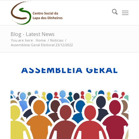
Blog - Latest News
You are here:
Home
/
Noticias
/
Assembleia Geral Eleitoral 23/12/2022